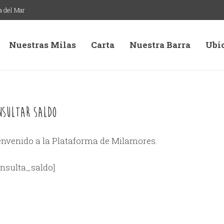
ña del Mar
Nuestras Milas
Carta
Nuestra Barra
Ubi
nsultar Saldo
envenido a la Plataforma de Milamores.
onsulta_saldo]