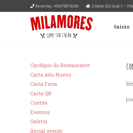
Reservas: +56978578239
2 Norte 162 local 1 – Vi
Inicio
Cardápio do Restaurante
Co
Carta Año Nuevo
Bi
Carta Feria
Carta QR
[c
Cuenta
Eventos
Galería
Iniciar sesión