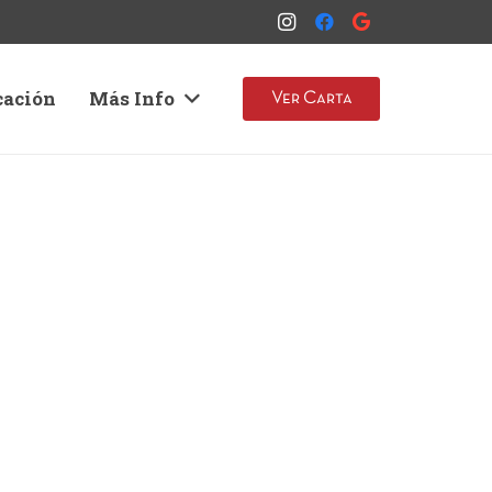
cación
Más Info
Ver Carta